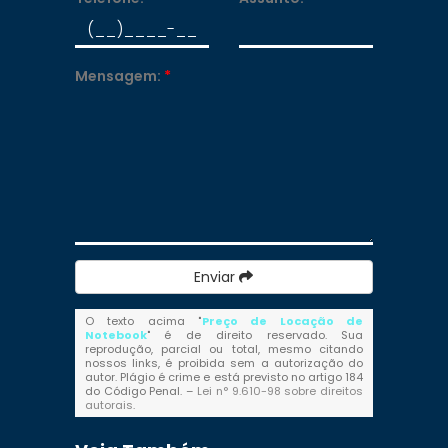
Mensagem:
*
Enviar
O texto acima "
Preço de Locação de
Notebook
" é de direito reservado. Sua
reprodução, parcial ou total, mesmo citando
nossos links, é proibida sem a autorização do
autor. Plágio é crime e está previsto no artigo 184
do Código Penal. –
Lei n° 9.610-98 sobre direitos
autorais
.