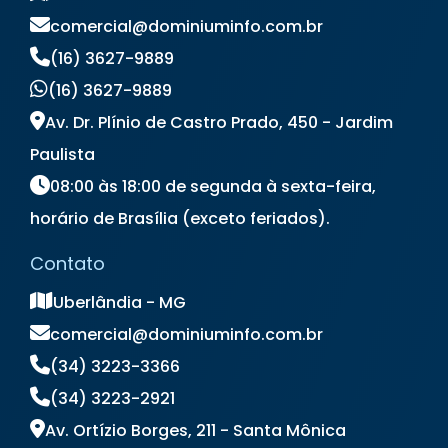
Locação de Notebook
comercial@dominiuminfo.com.br
Locação de Notebook para Empresas
(16) 3627-9889
Locação de Notebook para Eventos
(16) 3627-9889
Locação de Notebook Preço
Locação de Televisão
Av. Dr. Plínio de Castro Prado, 450 - Jardim
Locação de Totem Digital
Paulista
Locação de Totem Interativo
08:00 às 18:00 de segunda à sexta-feira,
Locação de Totem para Eventos
horário de Brasília (exceto feriados).
Locação de Totem Touch Screen
Locação de TV
Locação de TV para Eventos
Contato
Preço Aluguel de Notebook
Preço de Locação de Notebook
Uberlândia - MG
comercial@dominiuminfo.com.br
(34) 3223-3366
(34) 3223-2921
Av. Ortízio Borges, 211 - Santa Mônica