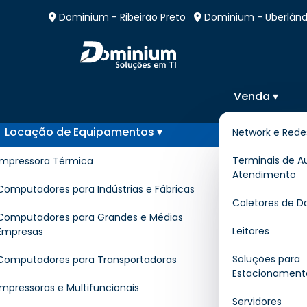
Dominium - Ribeirão Preto
Dominium - Uberlând
Venda ▾
Locação de Equipamentos ▾
Network e Rede
Contrato de Locação 
Terminais de A
Impressora Térmica
Atendimento
Impressora
Computadores para Indústrias e Fábricas
Coletores de D
Computadores para Grandes e Médias
Leitores
Empresas
Home
»
Informações
»
Contrato de L
Soluções para
Computadores para Transportadoras
Estacionament
Impressoras e Multifuncionais
O
Contrato de Locação de Impressor
Servidores