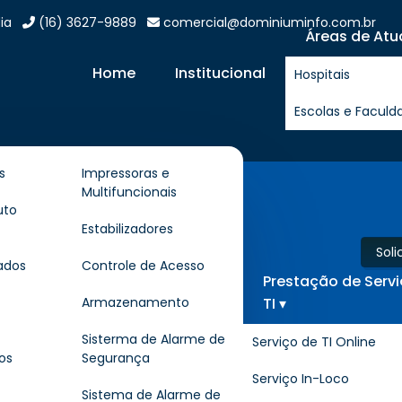
ia
(16) 3627-9889
comercial@dominiuminfo.com.br
Áreas de Atu
Home
Institucional
Hospitais
Escolas e Faculd
s
Impressoras e
Multifuncionais
de
uto
Estabilizadores
Sol
ados
Controle de Acesso
Prestação de Serv
TI ▾
Armazenamento
ocação de Impressora
Sisterma de Alarme de
Serviço de TI Online
os
Segurança
Serviço In-Loco
a
é um documento que regulamenta o uso temporár
Sistema de Alarme de