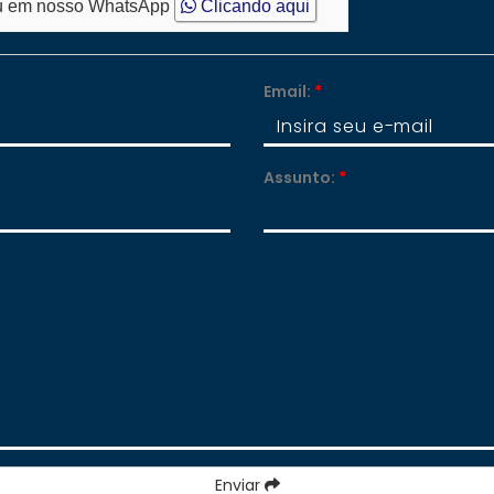
 em nosso WhatsApp
Clicando aqui
Email:
*
Assunto:
*
Enviar