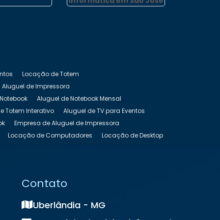
Informática em São José
do Rio Pardo
entos
Locação de Totem
Aluguel de Impressora
 Notebook
Aluguel de Notebook Mensal
e Totem Interativo
Aluguel de TV para Eventos
ok
Empresa de Aluguel de Impressora
Locação de Computadores
Locação de Desktop
as Preço
Locação de Nobreak
s
Locação de Notebook Preço
de Totem Touch Screen
Locação de TV
Contato
Uberlândia - MG