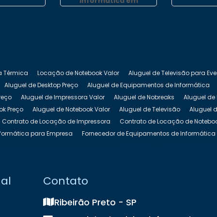
Informática em
Cravinhos
a Térmica
Locação de Notebook Valor
Aluguel de Televisão para Ev
Aluguel de Desktop Preço
Aluguel de Equipamentos de Informática
reço
Aluguel de Impressora Valor
Aluguel de Nobreaks
Aluguel de
ok Preço
Aluguel de Notebook Valor
Aluguel de Televisão
Aluguel d
Contrato de Locação de Impressora
Contrato de Locação de Notebo
formática para Empresa
Fornecedor de Equipamentos de Informática
 Equipamentos de TI
Locação de Impressora
Locação de Impressor
cação de Notebook para Empresas
Locação de Notebook para Evento
ação de Totem Interativo
Locação de Totem para Eventos
Locação 
nal
Contato
k
Preço de Locação de Notebook
Ribeirão Preto - SP