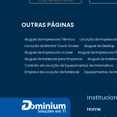
Cruz do Rio Pardo
OUTRAS
PÁGINAS
Aluguel de Impressora Térmica
Locação de Impressor
Locação de Monitor Touch Screen
Aluguel de Desktop
Aluguel de Impressora a Laser
Aluguel de Impressora P
Aluguel de Notebook para Empresas
Aluguel de Notebo
Contrato de Locação de Equipamentos de Informática
Empresa de Locação de Notebook
Equipamentos de In
Locação de Equipamentos de Informática
Locação de
Locação de Nobreak Preço
Locação de Notebook
Lo
Locação de Televisão
Locação de Totem Digital
Loc
Institucio
Locação de TV para Eventos
Preço Aluguel de Noteboo
Home