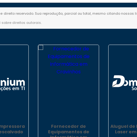
de direito reservado. Sua reprodução, parcial ou total, mesmo citando nossos l
8 sobre direitos autorais
.
Impressora
Fornecedor de
Aluguel de
escalvado
Equipamentos de
Laser em