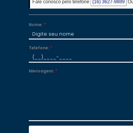
Fale conosco pelo telefone
(16) 3627-9889
Ou
Nome:
*
Telefone:
*
Mensagem:
*