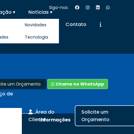
Siga-nos:
ação ▾
Notícias ▾
Contato
Novidades
ades
Tecnologia
icite um Orçamento
Chame no WhatsApp
iço de
Área do
Solicite um
Cliente
Orçamento
Informações
io de