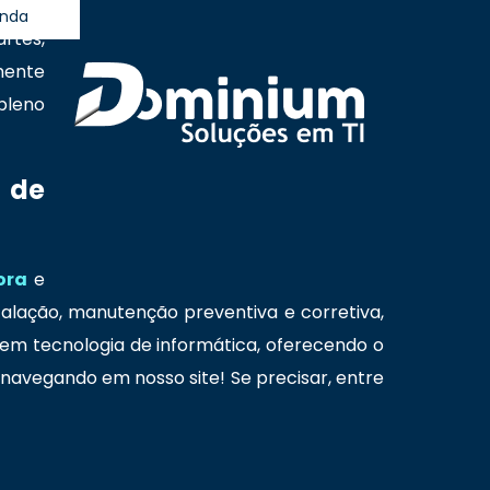
onstam
anda
rtes,
mente
pleno
 de
sora
e
talação, manutenção preventiva e corretiva,
em tecnologia de informática, oferecendo o
avegando em nosso site! Se precisar, entre