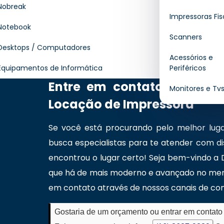
impressoras entre locador e locatário, defi
Nobreak
Impressoras Fis
informações como prazo, valores, manut
Notebook
garantindo segurança jurídica e transparên
Scanners
utilizado por empresas que buscam contro
Desktops / Computadores
Acessórios e
funcionamento dos equipamentos durante to
Equipamentos de Informática
Periféricos
Entre em contato e enten
Monitores e Tv
Locação de Impressora
Se você está procurando pelo melhor lug
busca especialistas
para te atender com dis
encontrou o lugar certo! Seja bem-vindo a
que há de mais moderno e avançado no merc
em contato através de nossos canais de com
Gostaria de um orçamento ou entrar em contato