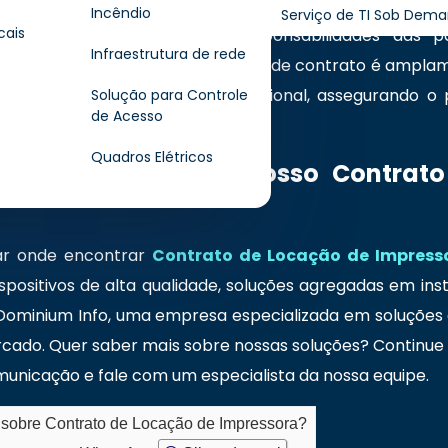
nindo direitos, deveres e condições do serviço. Nele c
Incêndio
Serviço de TI Sob Dem
cais
enção, suporte técnico e responsabilidades das pa
Infraestrutura de rede
cia na relação comercial. Esse tipo de contrato é ampla
le de custos e eficiência operacional, assegurando o 
Solução para Controle
de Acesso
do o período de locação.
Quadros Elétricos
da como funciona nosso Contrato
s
ar onde encontrar
Contrato de Locação de Impres
positivos de alta qualidade, soluções agregadas em ins
 Dominium Info, uma empresa especializada em soluções 
ado. Quer saber mais sobre nossas soluções? Continue n
unicação e fale com um especialista da nossa equipe.
 sobre Contrato de Locação de Impressora?