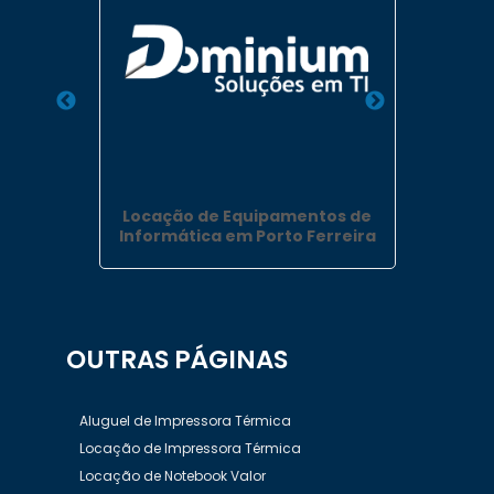
nápolis
Locação de Equipamentos de
Empres
Informática em Porto Ferreira
no
OUTRAS
PÁGINAS
Aluguel de Impressora Térmica
Locação de Impressora Térmica
Locação de Notebook Valor