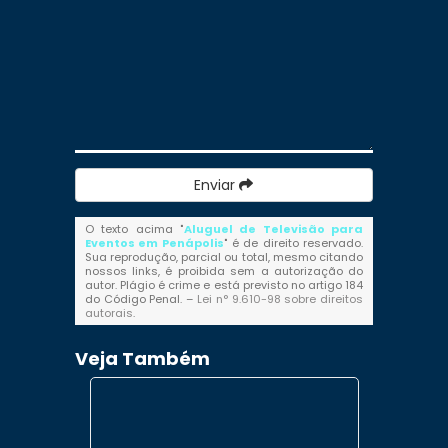
Enviar
O texto acima "
Aluguel de Televisão para
Eventos em Penápolis
" é de direito reservado.
Sua reprodução, parcial ou total, mesmo citando
nossos links, é proibida sem a autorização do
autor. Plágio é crime e está previsto no artigo 184
do Código Penal. –
Lei n° 9.610-98 sobre direitos
autorais
.
Veja Também