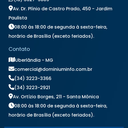
Locação de Notebook Preço
Locação de Televisão
Av. Dr. Plínio de Castro Prado, 450 - Jardim
Locação de Totem Digital
Paulista
Locação de Totem Interativo
08:00 às 18:00 de segunda à sexta-feira,
Locação de Totem para Eventos
horário de Brasília (exceto feriados).
Locação de Totem Touch Screen
Locação de TV
Locação de TV para Eventos
Contato
Preço Aluguel de Notebook
Preço de Locação de Notebook
Uberlândia - MG
comercial@dominiuminfo.com.br
(34) 3223-3366
(34) 3223-2921
Av. Ortízio Borges, 211 - Santa Mônica
08:00 às 18:00 de segunda à sexta-feira,
horário de Brasília (exceto feriados).