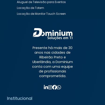
Aluguel de Televisão para Eventos
Locação de Totem
Locação de Monitor Touch Screen
Aluguel de Desktop
Aluguel de Desktop Preço
Aluguel de Equipamentos de Informática
Aluguel de Impressora
Aluguel de Impressora a Laser
Aluguel de Impressora Preço
Presente há mais de 30
Aluguel de Impressora Valor
anos nas cidades de
Aluguel de Nobreaks
Aluguel de Notebook
Ribeirão Preto e
Aluguel de Notebook Mensal
Uberlândia, a Dominium
conta com uma equipe
Aluguel de Notebook para Empresas
de profissionais
Aluguel de Notebook Preço
comprometida.
Aluguel de Notebook Valor
Aluguel de Televisão
Aluguel de Totem Interativo
Aluguel de TV para Eventos
Institucional
Contrato de Locação de Equipamentos de
Informática