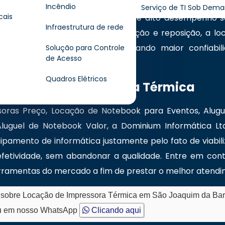
 operações de impressão. Ideal para setores que dem
Incêndio
Serviço de TI Sob Dem
cais
sse serviço oferece equipamentos de alto desempenho 
Infraestrutura de rede
m de reduzir gastos com manutenção e reposição, a lo
lização tecnológica, proporcionando maior confiabili
Solução para Controle
de Acesso
iais do dia a dia.
Quadros Elétricos
Locação de Impressora Térmica
s
oras Preço, Locação de Notebook para Eventos, Alugu
luguel de Notebook Valor, a Dominium Informática Lt
pamento de informática justamente pelo fato de viabi
fetividade, sem abandonar a qualidade. Entre em con
ferramentas do mercado a fim de prestar o melhor atendi
o sobre Locação de Impressora Térmica em São Joaquim da Ba
 em nosso WhatsApp
Clicando aqui