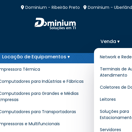
Dominium - Ribeirão Preto
Dominium - Uberlând
Venda ▾
Locação de Equipamentos ▾
Network e Rede
Locação de Impresso
Terminais de A
Impressora Térmica
Atendimento
em São Joaquim da B
Computadores para Indústrias e Fábricas
Coletores de D
Computadores para Grandes e Médias
Leitores
Empresas
Home
»
Informações
»
Locação de I
Soluções para
Computadores para Transportadoras
Estacionament
Impressoras e Multifuncionais
A
Locação de Impressora Térmica
é uma 
Servidores