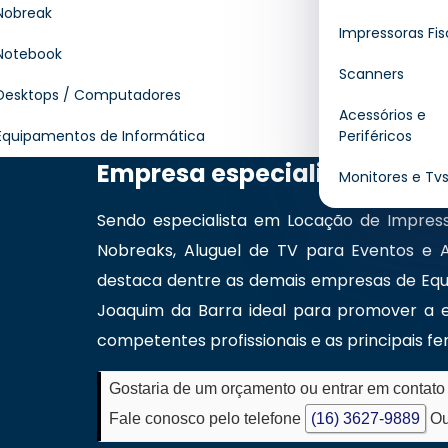
custos e garantir produtividade em suas
Nobreak
Impressoras Fis
etiquetas, notas ou códigos de barras, e
Notebook
necessidade de investimento próprio. Alé
Scanners
assegura suporte técnico contínuo e atua
Desktops / Computadores
Acessórios e
eficiência e agilidade nos processos empresar
Equipamentos de Informática
Periféricos
Empresa especializada em 
Monitores e Tv
Sendo especialista em Locação de Impress
Nobreaks, Aluguel de TV para Eventos e A
destaca dentre as demais empresas de Equi
Joaquim da Barra ideal para promover a e
competentes profissionais e as principais 
Gostaria de um orçamento ou entrar em contat
Fale conosco pelo telefone
(16) 3627-9889
Ou