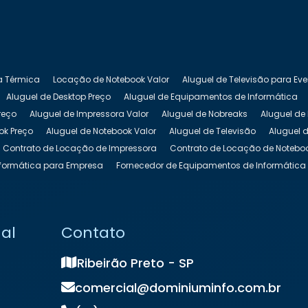
a Térmica
Locação de Notebook Valor
Aluguel de Televisão para Ev
Aluguel de Desktop Preço
Aluguel de Equipamentos de Informática
reço
Aluguel de Impressora Valor
Aluguel de Nobreaks
Aluguel de
ok Preço
Aluguel de Notebook Valor
Aluguel de Televisão
Aluguel d
Contrato de Locação de Impressora
Contrato de Locação de Notebo
formática para Empresa
Fornecedor de Equipamentos de Informática
 Equipamentos de TI
Locação de Impressora
Locação de Impressor
cação de Notebook para Empresas
Locação de Notebook para Evento
ação de Totem Interativo
Locação de Totem para Eventos
Locação 
nal
Contato
k
Preço de Locação de Notebook
Ribeirão Preto - SP
comercial@dominiuminfo.com.br