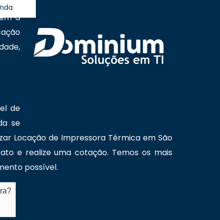
andam
anda
sem a
cação
dade,
el de
da se
lizar Locação de Impressora Térmica em São
tato e realize uma cotação. Temos os mais
mento possível.
rra?