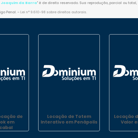
 Joaquim da Barra
" é de direito reservado. Sua reprodução, parcial ou tot
igo Penal. –
Lei n° 9.610-98 sobre direitos autorais
.
ocação de
Locação de Totem
Locação 
ok em
Interativo em Penápolis
Valor 
cabal