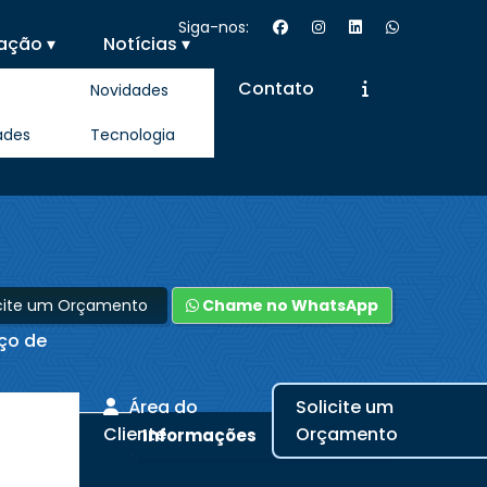
Siga-nos:
ação ▾
Notícias ▾
Contato
Novidades
ades
Tecnologia
icite um Orçamento
Chame no WhatsApp
iço de
Área do
Solicite um
Cliente
Orçamento
Informações
mizar