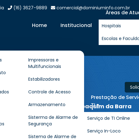
ia
(16) 3627-9889
comercial@dominiuminfo.com.br
Áreas de Atu
Home
Institucional
Hospitais
Escolas e Faculd
s
Impressoras e
Multifuncionais
ra Térmica
uto
Estabilizadores
arra
Sol
ados
Controle de Acesso
Prestação de Serv
TI ▾
Armazenamento
mpressora Térmica em São Joaquim da Barra
Sisterma de Alarme de
Serviço de TI Online
os
Segurança
Serviço In-Loco
alternativa inteligente para empresas que buscam oti
Sistema de Alarme de