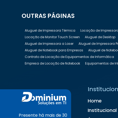
OUTRAS
PÁGINAS
Aluguel de Impressora Térmica
Locação de Impressor
Locação de Monitor Touch Screen
Aluguel de Desktop
Aluguel de Impressora a Laser
Aluguel de Impressora P
Aluguel de Notebook para Empresas
Aluguel de Notebo
Contrato de Locação de Equipamentos de Informática
Empresa de Locação de Notebook
Equipamentos de In
Locação de Equipamentos de Informática
Locação de
Locação de Nobreak Preço
Locação de Notebook
Lo
Locação de Televisão
Locação de Totem Digital
Loc
Institucio
Locação de TV para Eventos
Preço Aluguel de Noteboo
Home
Institucional
Presente há mais de 30