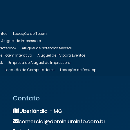
entos
Locação de Totem
Aluguel de Impressora
 Notebook
Aluguel de Notebook Mensal
e Totem Interativo
Aluguel de TV para Eventos
ok
Empresa de Aluguel de Impressora
Locação de Computadores
Locação de Desktop
as Preço
Locação de Nobreak
s
Locação de Notebook Preço
de Totem Touch Screen
Locação de TV
Contato
Uberlândia - MG
comercial@dominiuminfo.com.br