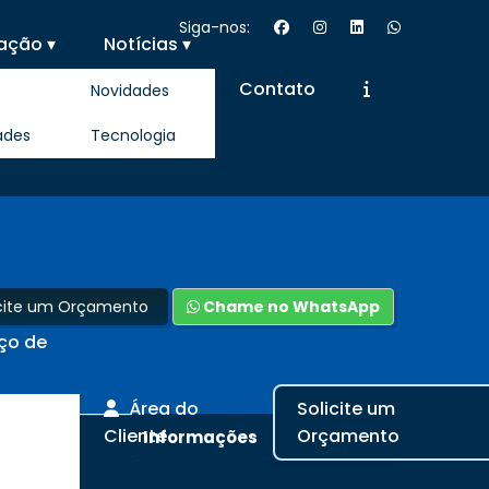
Siga-nos:
ação ▾
Notícias ▾
Contato
Novidades
ades
Tecnologia
icite um Orçamento
Chame no WhatsApp
iço de
Área do
Solicite um
Cliente
Orçamento
Informações
busca