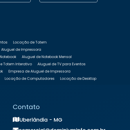
entos
Locação de Totem
Aluguel de Impressora
 Notebook
Aluguel de Notebook Mensal
e Totem Interativo
Aluguel de TV para Eventos
ok
Empresa de Aluguel de Impressora
Locação de Computadores
Locação de Desktop
as Preço
Locação de Nobreak
s
Locação de Notebook Preço
de Totem Touch Screen
Locação de TV
Contato
Uberlândia - MG