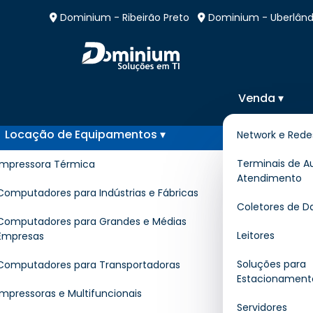
Dominium - Ribeirão Preto
Dominium - Uberlând
Venda ▾
Locação de Equipamentos ▾
Network e Rede
Locação de Monitor T
Terminais de A
Impressora Térmica
Atendimento
em Rio Claro
Computadores para Indústrias e Fábricas
Coletores de D
Computadores para Grandes e Médias
Leitores
Empresas
Home
»
Informações
»
Locação de Mo
Soluções para
Computadores para Transportadoras
Estacionament
Impressoras e Multifuncionais
Se você está procurando pelo melhor luga
Servidores