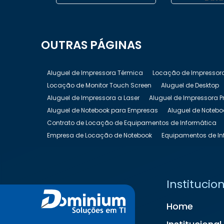
OUTRAS
PÁGINAS
Aluguel de Impressora Térmica
Locação de Impressor
Locação de Monitor Touch Screen
Aluguel de Desktop
Aluguel de Impressora a Laser
Aluguel de Impressora P
Aluguel de Notebook para Empresas
Aluguel de Notebo
Contrato de Locação de Equipamentos de Informática
Empresa de Locação de Notebook
Equipamentos de In
Locação de Equipamentos de Informática
Locação de
Locação de Nobreak Preço
Locação de Notebook
Lo
Locação de Televisão
Locação de Totem Digital
Loc
Institucio
Locação de TV para Eventos
Preço Aluguel de Noteboo
Home