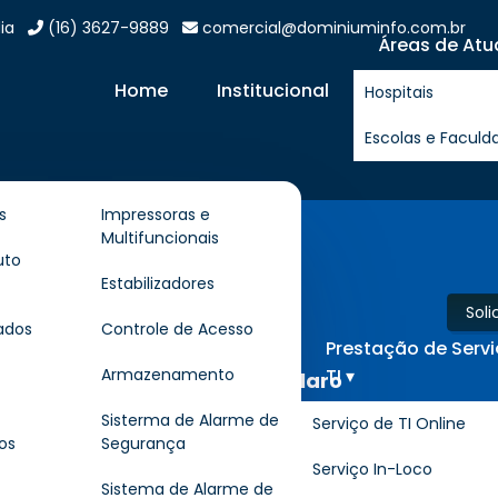
ia
(16) 3627-9889
comercial@dominiuminfo.com.br
Áreas de Atu
Home
Institucional
Hospitais
Escolas e Faculd
s
Impressoras e
Multifuncionais
ouch Screen
uto
Estabilizadores
Sol
ados
Controle de Acesso
Prestação de Serv
TI ▾
Armazenamento
nitor Touch Screen em Rio Claro
Sisterma de Alarme de
Serviço de TI Online
os
Segurança
Serviço In-Loco
r onde encontrar
Locação de Monitor Touch Screen
e 
Sistema de Alarme de