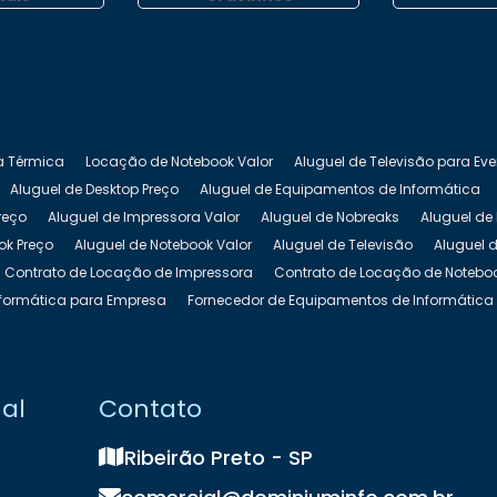
a Térmica
Locação de Notebook Valor
Aluguel de Televisão para Ev
Aluguel de Desktop Preço
Aluguel de Equipamentos de Informática
reço
Aluguel de Impressora Valor
Aluguel de Nobreaks
Aluguel de
ok Preço
Aluguel de Notebook Valor
Aluguel de Televisão
Aluguel d
Contrato de Locação de Impressora
Contrato de Locação de Notebo
formática para Empresa
Fornecedor de Equipamentos de Informática
 Equipamentos de TI
Locação de Impressora
Locação de Impressor
cação de Notebook para Empresas
Locação de Notebook para Evento
ação de Totem Interativo
Locação de Totem para Eventos
Locação 
nal
Contato
k
Preço de Locação de Notebook
Ribeirão Preto - SP