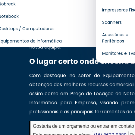
especialistas
para te atender com disposit
Nobreak
Impressoras Fis
manutenção preventiva e corretiva, enco
Notebook
empresa especializada em soluções em tecn
Scanners
e avançado no mercado. Quer saber mais s
Desktops / Computadores
Acessórios e
precisar, entre em contato através de no
Equipamentos de Informática
Periféricos
nossa equipe.
Monitores e Tv
O lugar certo onde encontr
Com destaque no setor de Equipamento d
obtenção dos melhores recursos comercializ
assim como em Preço de Locação de Noteb
Informática para Empresa, visando prom
profissionais e as principais ferramentas d
Gostaria de um orçamento ou entrar em contat