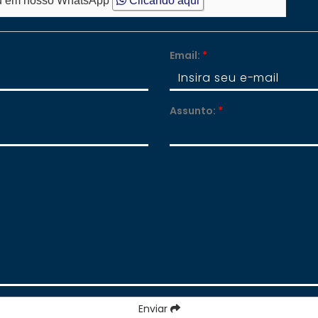
 em nosso WhatsApp
Clicando aqui
Email:
*
Assunto:
*
Enviar