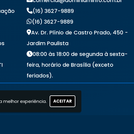
comercial@dominiuminfo.com.br
uação
(16) 3627-9889
(16) 3627-9889
Av. Dr. Plínio de Castro Prado, 450 -
os
Jardim Paulista
08:00 às 18:00 de segunda à sexta-
TI
feira, horário de Brasília (exceto
s
feriados).
a melhor experiência.
ACEITAR