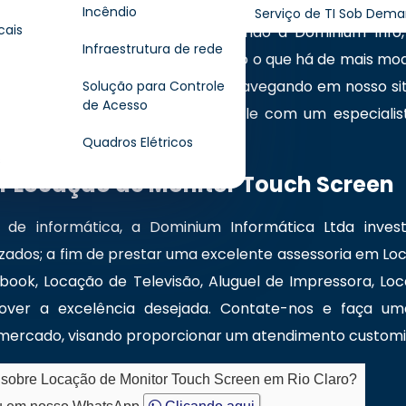
ivos de alta qualidade, soluções agregadas em instal
Incêndio
Serviço de TI Sob Dem
cais
ntrou o lugar certo! Seja bem-vindo a Dominium Info
Infraestrutura de rede
ologia de informática, oferecendo o que há de mais mo
obre nossas soluções? Continue navegando em nosso sit
Solução para Controle
de Acesso
ssos canais de comunicação e fale com um especialis
Quadros Elétricos
s
ar Locação de Monitor Touch Screen
e informática, a Dominium Informática Ltda inves
ados; a fim de prestar uma excelente assessoria em Lo
ook, Locação de Televisão, Aluguel de Impressora, L
over a excelência desejada. Contate-nos e faça um
o mercado, visando proporcionar um atendimento customi
o sobre Locação de Monitor Touch Screen em Rio Claro?