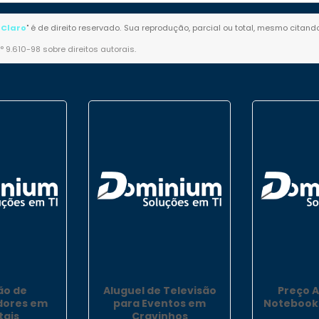
 Claro
" é de direito reservado. Sua reprodução, parcial ou total, mesmo citand
n° 9.610-98 sobre direitos autorais
.
ão de
Aluguel de Televisão
Preço A
ores em
para Eventos em
Notebook
tais
Cravinhos