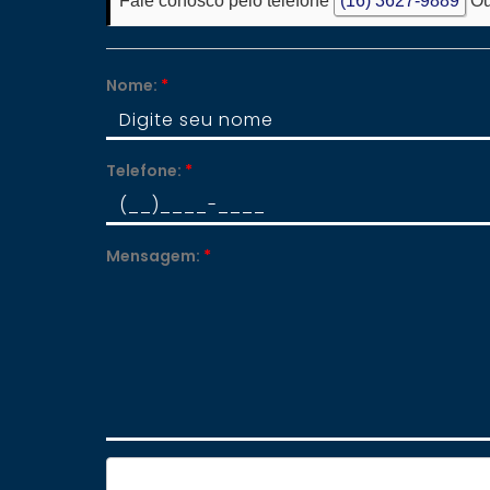
Fale conosco pelo telefone
(16) 3627-9889
Ou
Nome:
*
Telefone:
*
Mensagem:
*