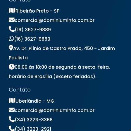
Locação de Nobreak
Ribeirão Preto - SP
Locação de Nobreak Preço
Locação de Notebook
comercial@dominiuminfo.com.br
Locação de Notebook para Empresas
(16) 3627-9889
Locação de Notebook para Eventos
(16) 3627-9889
Locação de Notebook Preço
Locação de Televisão
Av. Dr. Plínio de Castro Prado, 450 - Jardim
Locação de Totem Digital
Paulista
Locação de Totem Interativo
08:00 às 18:00 de segunda à sexta-feira,
Locação de Totem para Eventos
horário de Brasília (exceto feriados).
Locação de Totem Touch Screen
Locação de TV
Locação de TV para Eventos
Contato
Preço Aluguel de Notebook
Preço de Locação de Notebook
Uberlândia - MG
comercial@dominiuminfo.com.br
(34) 3223-3366
(34) 3223-2921