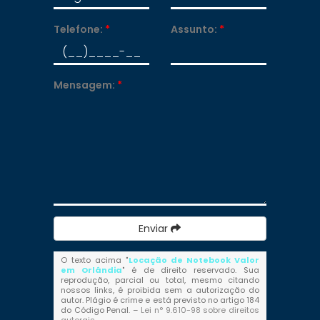
Telefone:
*
Assunto:
*
Mensagem:
*
Enviar
O texto acima "
Locação de Notebook Valor
em Orlândia
" é de direito reservado. Sua
reprodução, parcial ou total, mesmo citando
nossos links, é proibida sem a autorização do
autor. Plágio é crime e está previsto no artigo 184
do Código Penal. –
Lei n° 9.610-98 sobre direitos