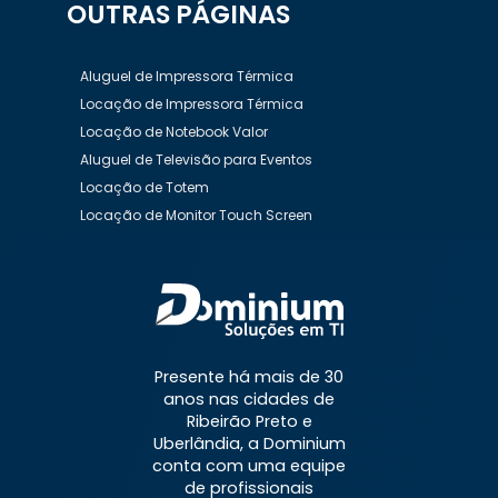
OUTRAS
PÁGINAS
Aluguel de Impressora Térmica
Locação de Impressora Térmica
Locação de Notebook Valor
Aluguel de Televisão para Eventos
Locação de Totem
Locação de Monitor Touch Screen
Aluguel de Desktop
Aluguel de Desktop Preço
Aluguel de Equipamentos de Informática
Aluguel de Impressora
Aluguel de Impressora a Laser
Aluguel de Impressora Preço
Presente há mais de 30
Aluguel de Impressora Valor
anos nas cidades de
Aluguel de Nobreaks
Aluguel de Notebook
Ribeirão Preto e
Aluguel de Notebook Mensal
Uberlândia, a Dominium
conta com uma equipe
Aluguel de Notebook para Empresas
de profissionais
Aluguel de Notebook Preço