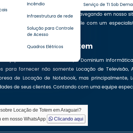
Incêndio
Serviço de TI Sob Dem
ologia de informática, oferecendo o que há de mais mo
cais
obre nossas soluções? Continue navegando em nosso sit
Infraestrutura de rede
ssos canais de comunicação e fale com um especialis
Solução para Controle
de Acesso
es para Locação de Totem
Quadros Elétricos
s
de Equipamento de informática, a Dominium Informática
para fornecer não somente Locação de Televisão, A
resa de Locação de Notebook, mas principalmente,
sidades de seus clientes. Contando com uma equipe especi
o sobre Locação de Totem em Araguari?
 em nosso WhatsApp
Clicando aqui