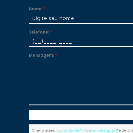
Nome:
*
Telefone:
*
Mensagem:
*
O texto acima "
Locação de Totem em Araguari
" é de di