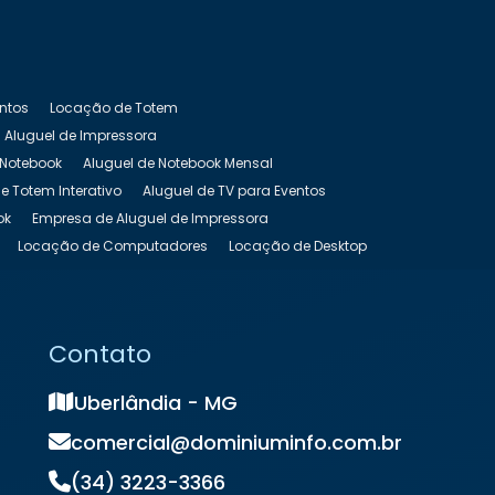
entos
Locação de Totem
Aluguel de Impressora
 Notebook
Aluguel de Notebook Mensal
e Totem Interativo
Aluguel de TV para Eventos
ok
Empresa de Aluguel de Impressora
Locação de Computadores
Locação de Desktop
as Preço
Locação de Nobreak
s
Locação de Notebook Preço
de Totem Touch Screen
Locação de TV
Contato
Uberlândia - MG
comercial@dominiuminfo.com.br
(34) 3223-3366