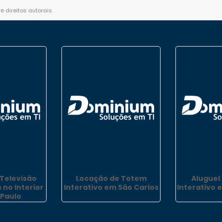
re direitos autorais
.
 Televisão
Locação de Totem
Aluguel
 no Interior
Interativo em São Carlos
Interativo 
 Paulo