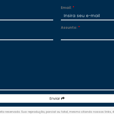
Email:
*
Assunto:
*
Enviar
reito reservado. Sua reprodução, parcial ou total, mesmo citando nossos links, 