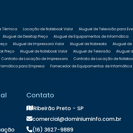
a Térmica
Locação de Notebook Valor
Aluguel de Televisão para Ev
Aluguel de Desktop Preço
Aluguel de Equipamentos de Informática
reço
Aluguel de Impressora Valor
Aluguel de Nobreaks
Aluguel de
ok Preço
Aluguel de Notebook Valor
Aluguel de Televisão
Aluguel d
Contrato de Locação de Impressora
Contrato de Locação de Notebo
formática para Empresa
Fornecedor de Equipamentos de Informática
 Equipamentos de TI
Locação de Impressora
Locação de Impressor
cação de Notebook para Empresas
Locação de Notebook para Evento
ação de Totem Interativo
Locação de Totem para Eventos
Locação 
nal
Contato
k
Preço de Locação de Notebook
Ribeirão Preto - SP
comercial@dominiuminfo.com.br
uação
(16) 3627-9889