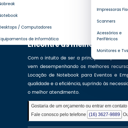
Nobreak
empresa especializada em soluções em tecn
Impressoras Fis
e avançado no mercado. Quer saber mais s
Notebook
Scanners
precisar, entre em contato através de no
Desktops / Computadores
nossa equipe.
Acessórios e
Equipamentos de Informática
Periféricos
Encontre as melhores opçõ
Monitores e Tv
Com o intuito de ser a principal empresa 
vem desempenhando os melhores recursos 
Locação de Notebook para Eventos e Emp
qualidade e a eficiência, suprindo às neces
o melhor atendimento.
Gostaria de um orçamento ou entrar em contat
Fale conosco pelo telefone
(16) 3627-9889
Ou