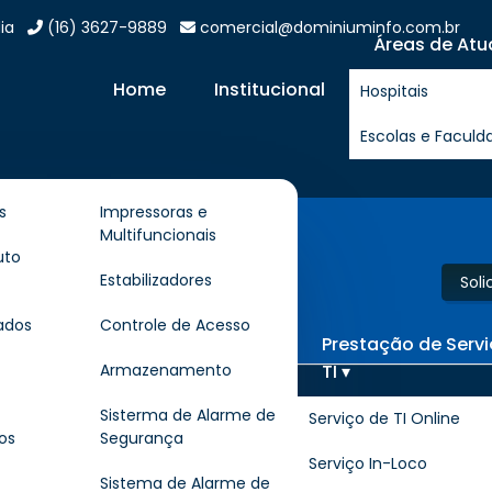
ia
(16) 3627-9889
comercial@dominiuminfo.com.br
Áreas de Atu
Home
Institucional
Hospitais
Escolas e Faculd
s
Impressoras e
Multifuncionais
 Araguari
uto
Estabilizadores
Sol
otem em Araguari
ados
Controle de Acesso
Prestação de Serv
TI ▾
Armazenamento
r lugar onde encontrar
Locação de Totem
e b
Sisterma de Alarme de
Serviço de TI Online
os
Segurança
ivos de alta qualidade, soluções agregadas em instal
Serviço In-Loco
ntrou o lugar certo! Seja bem-vindo a Dominium Info
Sistema de Alarme de