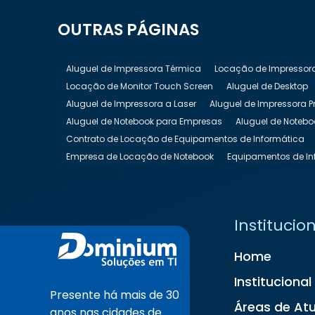
OUTRAS
PÁGINAS
Aluguel de Impressora Térmica
Locação de Impressor
Locação de Monitor Touch Screen
Aluguel de Desktop
Aluguel de Impressora a Laser
Aluguel de Impressora P
Aluguel de Notebook para Empresas
Aluguel de Notebo
Contrato de Locação de Equipamentos de Informática
Empresa de Locação de Notebook
Equipamentos de In
Locação de Equipamentos de Informática
Locação de
Locação de Nobreak Preço
Locação de Notebook
Lo
Locação de Televisão
Locação de Totem Digital
Loc
Institucio
Locação de TV para Eventos
Preço Aluguel de Noteboo
Home
Institucional
Presente há mais de 30
Áreas de At
anos nas cidades de