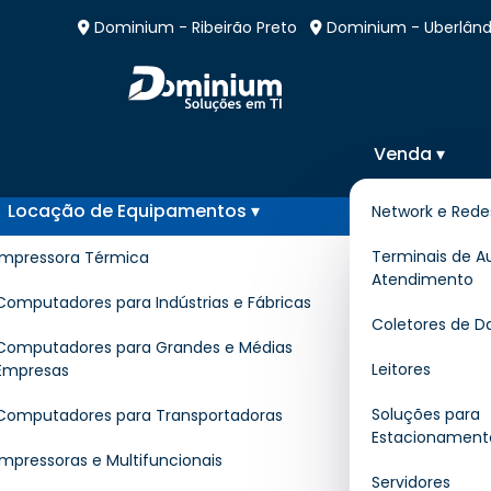
Dominium - Ribeirão Preto
Dominium - Uberlând
Venda ▾
Locação de Equipamentos ▾
Network e Rede
Locação de Totem em
Terminais de A
Impressora Térmica
Atendimento
Computadores para Indústrias e Fábricas
Home
»
Informações
»
Locação de T
Coletores de D
Computadores para Grandes e Médias
Leitores
Empresas
Se você está procurando pelo melho
Soluções para
Computadores para Transportadoras
Estacionament
especialistas
para te atender com disposit
Impressoras e Multifuncionais
manutenção preventiva e corretiva, enco
Servidores