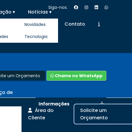
Siga-nos:
ação ▾
Notícias ▾
Contato
Novidades
ades
Tecnologia
icite um Orçamento
Chame no WhatsApp
iço de
Informações
Área do
Solicite um
usca
Cliente
Orçamento
ação,
, uma