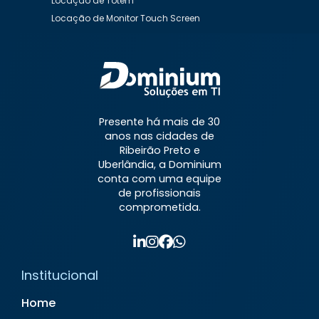
Locação de Totem
Locação de Monitor Touch Screen
Aluguel de Desktop
Aluguel de Desktop Preço
Aluguel de Equipamentos de Informática
Aluguel de Impressora
Aluguel de Impressora a Laser
Aluguel de Impressora Preço
Presente há mais de 30
Aluguel de Impressora Valor
anos nas cidades de
Aluguel de Nobreaks
Aluguel de Notebook
Ribeirão Preto e
Aluguel de Notebook Mensal
Uberlândia, a Dominium
conta com uma equipe
Aluguel de Notebook para Empresas
de profissionais
Aluguel de Notebook Preço
comprometida.
Aluguel de Notebook Valor
Aluguel de Televisão
Aluguel de Totem Interativo
Aluguel de TV para Eventos
Institucional
Contrato de Locação de Equipamentos de
Informática
Home
Contrato de Locação de Impressora