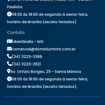
Locação de Totem Digital
Paulista
Locação de Totem Interativo
08:00 às 18:00 de segunda à sexta-feira,
Locação de Totem para Eventos
horário de Brasília (exceto feriados).
Locação de Totem Touch Screen
Locação de TV
Locação de TV para Eventos
Contato
Preço Aluguel de Notebook
Preço de Locação de Notebook
Uberlândia - MG
comercial@dominiuminfo.com.br
(34) 3223-3366
(34) 3223-2921
Av. Ortízio Borges, 211 - Santa Mônica
08:00 às 18:00 de segunda à sexta-feira,
horário de Brasília (exceto feriados).