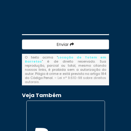
Enviar
O texto acima "
Locação de Totem em
Barretos
" é de direito reservado. Sua
reprodução, parcial ou total, mesmo citando
nossos links, é proibida sem a autorização do
autor. Plágio é crime e está previsto no artigo 184
do Código Penal. –
Lei n° 9.610-98 sobre direitos
autorais
.
Veja Também