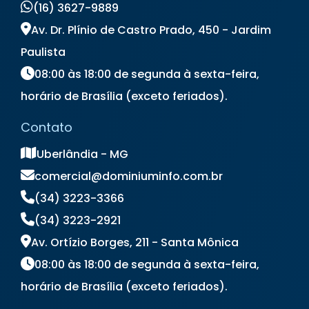
(16) 3627-9889
Locação de Notebook Preço
Locação de Televisão
Av. Dr. Plínio de Castro Prado, 450 - Jardim
Locação de Totem Digital
Paulista
Locação de Totem Interativo
08:00 às 18:00 de segunda à sexta-feira,
Locação de Totem para Eventos
horário de Brasília (exceto feriados).
Locação de Totem Touch Screen
Locação de TV
Locação de TV para Eventos
Contato
Preço Aluguel de Notebook
Preço de Locação de Notebook
Uberlândia - MG
comercial@dominiuminfo.com.br
(34) 3223-3366
(34) 3223-2921
Av. Ortízio Borges, 211 - Santa Mônica
08:00 às 18:00 de segunda à sexta-feira,
horário de Brasília (exceto feriados).