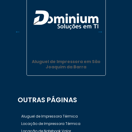
lor em
Aluguel de Impressora em São
Alugu
Joaquim da Barra
OUTRAS
PÁGINAS
Aluguel de Impressora Térmica
Locação de Impressora Térmica
Locação de Notebook Valor