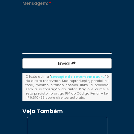
Mensagem:
*
Enviar
O texto acima "
Locação de Totem em Bauru
" é
de direito reservado. Sua reprodução, parcial ou
total, mesmo citando nossos links, é proibida
sem a autorização do autor. Plágio é crime e
está previsto no artigo 184 do Código Penal. –
Lei
n° 9.610-98 sobre direitos autorais
.
Veja Também