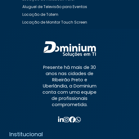
Aluguel de Televisão para Eventos
Locação de Totem
Locação de Monitor Touch Screen
Aluguel de Desktop
Aluguel de Desktop Preço
Aluguel de Equipamentos de Informática
Aluguel de Impressora
Aluguel de Impressora a Laser
Aluguel de Impressora Preço
Presente há mais de 30
Aluguel de Impressora Valor
anos nas cidades de
Aluguel de Nobreaks
Aluguel de Notebook
Ribeirão Preto e
Aluguel de Notebook Mensal
Uberlândia, a Dominium
conta com uma equipe
Aluguel de Notebook para Empresas
de profissionais
Aluguel de Notebook Preço
comprometida.
Aluguel de Notebook Valor
Aluguel de Televisão
Aluguel de Totem Interativo
Aluguel de TV para Eventos
Institucional
Contrato de Locação de Equipamentos de