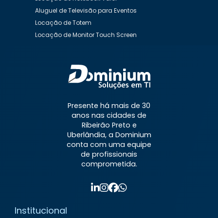
Aluguel de Televisão para Eventos
Locação de Totem
Locação de Monitor Touch Screen
Aluguel de Desktop
Aluguel de Desktop Preço
Aluguel de Equipamentos de Informática
Aluguel de Impressora
Aluguel de Impressora a Laser
Aluguel de Impressora Preço
Presente há mais de 30
Aluguel de Impressora Valor
anos nas cidades de
Aluguel de Nobreaks
Aluguel de Notebook
Ribeirão Preto e
Aluguel de Notebook Mensal
Uberlândia, a Dominium
conta com uma equipe
Aluguel de Notebook para Empresas
de profissionais
Aluguel de Notebook Preço
comprometida.
Aluguel de Notebook Valor
Aluguel de Televisão
Aluguel de Totem Interativo
Aluguel de TV para Eventos
Institucional
Contrato de Locação de Equipamentos de