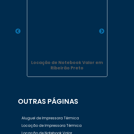
arlos
Locação de Notebook Valor em
Locaçã
Ribeirão Preto
OUTRAS
PÁGINAS
Aluguel de Impressora Térmica
Locação de Impressora Térmica
Locação de Notebook Valor