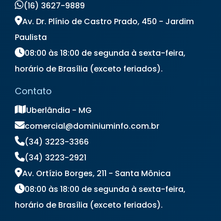
(16) 3627-9889
Locação de Notebook Preço
Locação de Televisão
Av. Dr. Plínio de Castro Prado, 450 - Jardim
Locação de Totem Digital
Paulista
Locação de Totem Interativo
08:00 às 18:00 de segunda à sexta-feira,
Locação de Totem para Eventos
horário de Brasília (exceto feriados).
Locação de Totem Touch Screen
Locação de TV
Locação de TV para Eventos
Contato
Preço Aluguel de Notebook
Preço de Locação de Notebook
Uberlândia - MG
comercial@dominiuminfo.com.br
(34) 3223-3366
(34) 3223-2921
Av. Ortízio Borges, 211 - Santa Mônica
08:00 às 18:00 de segunda à sexta-feira,
horário de Brasília (exceto feriados).