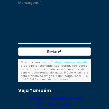
Mensagem:
*
Enviar
O texto acima "
Locação de Totem em Itápolis
"
é de direito reservado. Sua reprodução, parcial
ou total, mesmo citando nossos links, é proibida
sem a autorização do autor. Plágio é crime e
está previsto no artigo 184 do Código Penal. –
Lei
n° 9.610-98 sobre direitos autorais
.
Veja Também