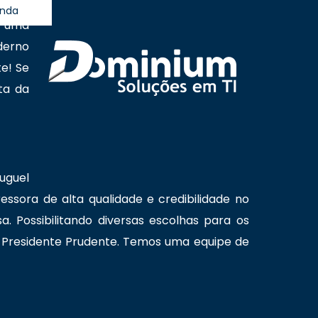
ação,
anda
, uma
derno
e! Se
ta da
uguel
ssora de alta qualidade e credibilidade no
 Possibilitando diversas escolhas para os
 Presidente Prudente. Temos uma equipe de