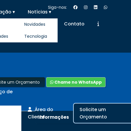
Siga-nos:
ação ▾
Notícias ▾
Contato
Novidades
ades
Tecnologia
icite um Orçamento
Chame no WhatsApp
iço de
Área do
Solicite um
Cliente
Orçamento
Informações
usca