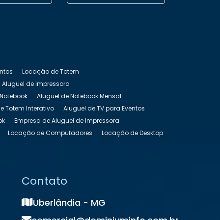
entos
Locação de Totem
Aluguel de Impressora
 Notebook
Aluguel de Notebook Mensal
e Totem Interativo
Aluguel de TV para Eventos
ok
Empresa de Aluguel de Impressora
Locação de Computadores
Locação de Desktop
as Preço
Locação de Nobreak
s
Locação de Notebook Preço
de Totem Touch Screen
Locação de TV
Contato
Uberlândia - MG