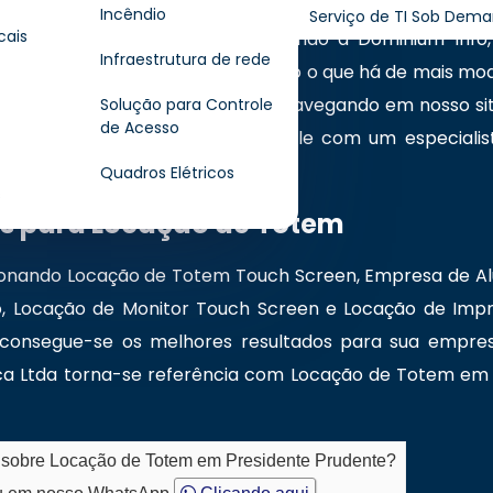
ivos de alta qualidade, soluções agregadas em instal
Incêndio
Serviço de TI Sob Dem
cais
ntrou o lugar certo! Seja bem-vindo a Dominium Info
Infraestrutura de rede
ologia de informática, oferecendo o que há de mais mo
obre nossas soluções? Continue navegando em nosso sit
Solução para Controle
de Acesso
ssos canais de comunicação e fale com um especialis
Quadros Elétricos
s
es para Locação de Totem
onando Locação de Totem Touch Screen, Empresa de Al
o, Locação de Monitor Touch Screen e Locação de Impre
onsegue-se os melhores resultados para sua empresa.
ica Ltda torna-se referência com Locação de Totem em
o sobre Locação de Totem em Presidente Prudente?