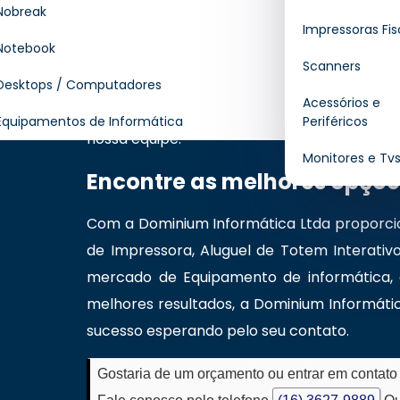
especialistas
para te atender com disposit
Nobreak
Impressoras Fis
manutenção preventiva e corretiva, enco
Notebook
empresa especializada em soluções em tecn
Scanners
e avançado no mercado. Quer saber mais s
Desktops / Computadores
Acessórios e
precisar, entre em contato através de no
Equipamentos de Informática
Periféricos
nossa equipe.
Monitores e Tv
Encontre as melhores opçõ
Com a Dominium Informática Ltda proporci
de Impressora, Aluguel de Totem Interativ
mercado de Equipamento de informática, c
melhores resultados, a Dominium Informát
sucesso esperando pelo seu contato.
Gostaria de um orçamento ou entrar em contat