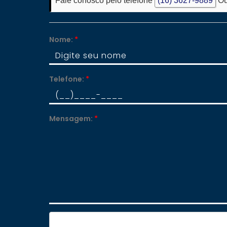
Fale conosco pelo telefone
(16) 3627-9889
Ou
Nome:
*
Telefone:
*
Mensagem:
*