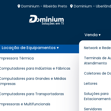
Dominium - Ribeirão Preto
Dominium - Uberlând
Venda ▾
Locação de Equipamentos ▾
Network e Rede
Locação de Totem em 
Terminais de A
Impressora Térmica
Atendimento
Prudente
Computadores para Indústrias e Fábricas
Coletores de D
Computadores para Grandes e Médias
Leitores
Empresas
Home
»
Informações
»
Locação de T
Soluções para
Computadores para Transportadoras
Estacionament
Impressoras e Multifuncionais
Se você está procurando pelo melho
Servidores