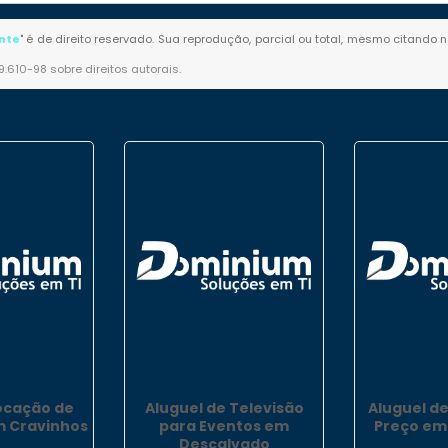
nte
" é de direito reservado. Sua reprodução, parcial ou total, mesmo citando n
 9.610-98 sobre direitos autorais
.
ocação de
Aluguel de Televisão
Aluguel d
 Cravinhos
para Eventos em
Preço em
Descalvado