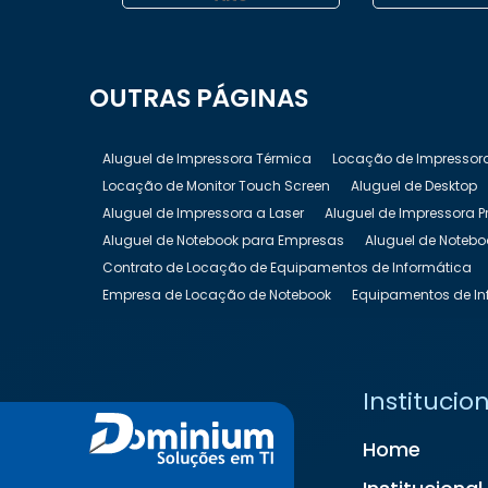
OUTRAS
PÁGINAS
Aluguel de Impressora Térmica
Locação de Impressor
Locação de Monitor Touch Screen
Aluguel de Desktop
Aluguel de Impressora a Laser
Aluguel de Impressora P
Aluguel de Notebook para Empresas
Aluguel de Notebo
Contrato de Locação de Equipamentos de Informática
Empresa de Locação de Notebook
Equipamentos de In
Locação de Equipamentos de Informática
Locação de
Locação de Nobreak Preço
Locação de Notebook
Lo
Locação de Televisão
Locação de Totem Digital
Loc
Institucio
Locação de TV para Eventos
Preço Aluguel de Noteboo
Home