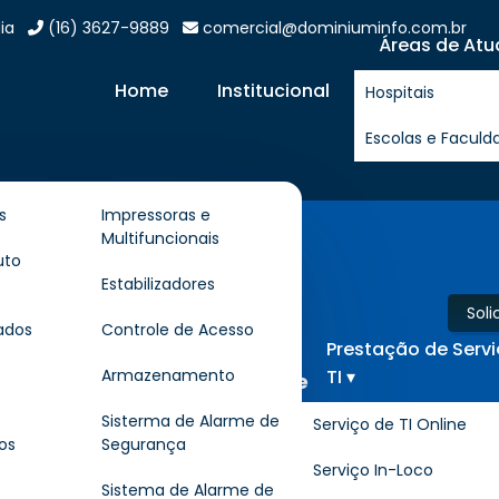
ia
(16) 3627-9889
comercial@dominiuminfo.com.br
Áreas de Atu
Home
Institucional
Hospitais
Escolas e Faculd
s
Impressoras e
Multifuncionais
Presidente
uto
Estabilizadores
Sol
ados
Controle de Acesso
Prestação de Serv
TI ▾
Armazenamento
otem em Presidente Prudente
Sisterma de Alarme de
Serviço de TI Online
os
Segurança
Serviço In-Loco
r lugar onde encontrar
Locação de Totem
e b
Sistema de Alarme de