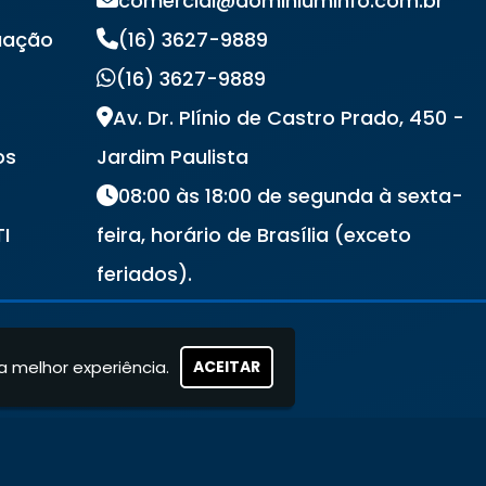
comercial@dominiuminfo.com.br
uação
(16) 3627-9889
(16) 3627-9889
Av. Dr. Plínio de Castro Prado, 450 -
os
Jardim Paulista
08:00 às 18:00 de segunda à sexta-
TI
feira, horário de Brasília (exceto
s
feriados).
a melhor experiência.
ACEITAR