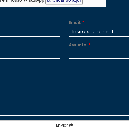
 em nosso WhatsApp
Clicando aqui
Email:
*
Assunto:
*
Enviar