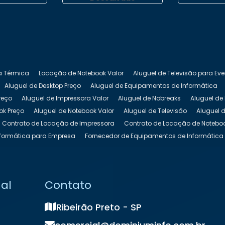
a Térmica
Locação de Notebook Valor
Aluguel de Televisão para Ev
Aluguel de Desktop Preço
Aluguel de Equipamentos de Informática
reço
Aluguel de Impressora Valor
Aluguel de Nobreaks
Aluguel de
ok Preço
Aluguel de Notebook Valor
Aluguel de Televisão
Aluguel d
Contrato de Locação de Impressora
Contrato de Locação de Notebo
formática para Empresa
Fornecedor de Equipamentos de Informática
 Equipamentos de TI
Locação de Impressora
Locação de Impressor
cação de Notebook para Empresas
Locação de Notebook para Evento
ação de Totem Interativo
Locação de Totem para Eventos
Locação 
nal
Contato
k
Preço de Locação de Notebook
Ribeirão Preto - SP